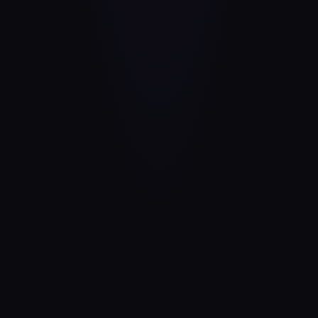
Разработка сайта под
вашу нишу
Создаём сайт с понятной структурой, блоками,
формами заявок и адаптацией под мобильные
устройства.
Подключение домена
Помогаем подключить ваш домен или
подобрать новый, если домена ещё нет.
Настройка аналитики
Подключаем инструменты аналитики, чтобы
отслеживать посещения сайта, заявки и
эффективность продвижения.