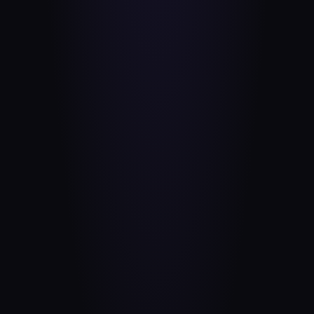
Оставить заявку — 10 000 ₽
Как это работает
САЙТ + SEO · ОДНА КОМАНДА
ЧТО ВХОДИТ
Что входит в старт
проекта
Полный запуск под ваш бизнес — от разработки
сайта до базового SEO-продвижения.